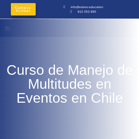
info@esinev.education
Campus
Virtual
910 053 890
Curso de Manejo de
Multitudes en
Eventos en Chile