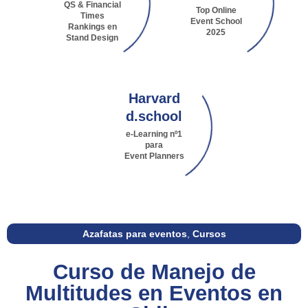
QS & Financial
Top Online
Times
Event School
Rankings en
2025
Stand Design
Harvard
d.school
e-Learning nº1
para
Event Planners
Azafatas para eventos
,
Cursos
Curso de Manejo de
Multitudes en Eventos en