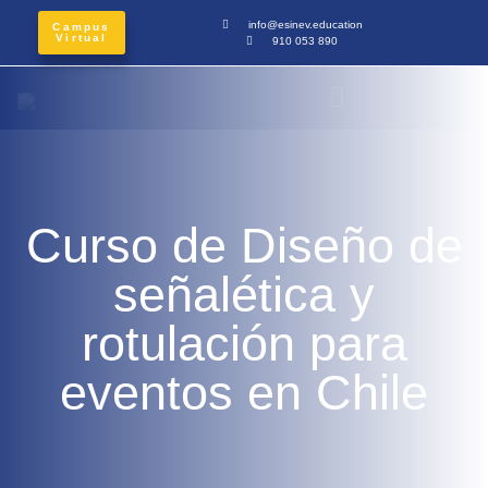
info@esinev.education
Campus
Virtual
910 053 890
Curso de Diseño de
señalética y
rotulación para
eventos en Chile