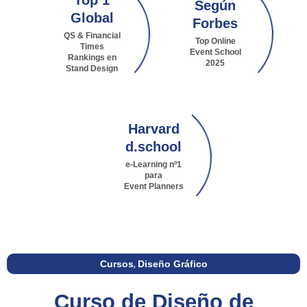
Top 1
Según
Global
Forbes
QS & Financial
Top Online
Times
Event School
Rankings en
2025
Stand Design
Harvard
d.school
e-Learning nº1
para
Event Planners
Cursos
,
Diseño Gráfico
Curso de Diseño de