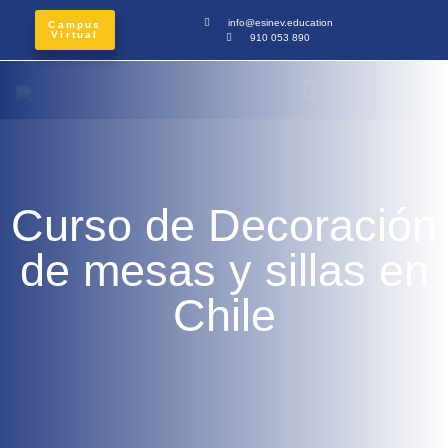
info@esinev.education
Campus
Virtual
910 053 890
Curso de Decoración
de mesas y sillas en
Chile