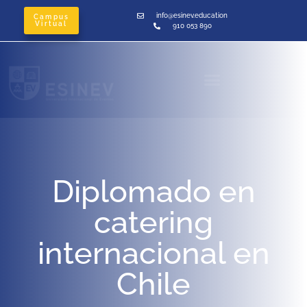
info@esinev.education
Campus
Virtual
910 053 890
Diplomado en
catering
internacional en
Chile