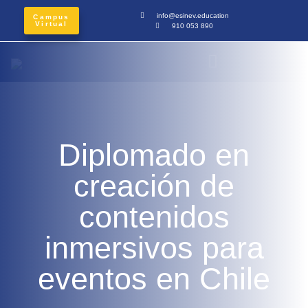
info@esinev.education
Campus
Virtual
910 053 890
Diplomado en
creación de
contenidos
inmersivos para
eventos en Chile