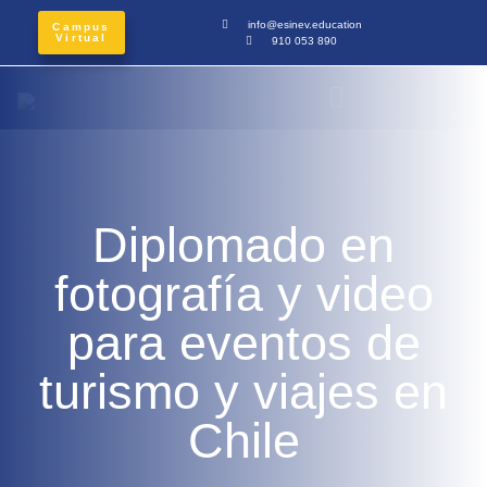
info@esinev.education
Campus
Virtual
910 053 890
Diplomado en
fotografía y video
para eventos de
turismo y viajes en
Chile