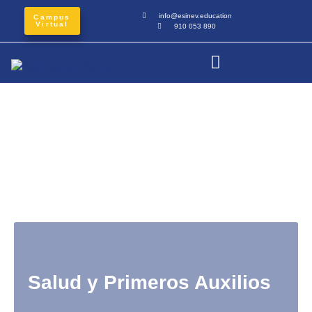
info@esinev.education
Campus
Virtual
910 053 890
Salud y Primeros Auxilios