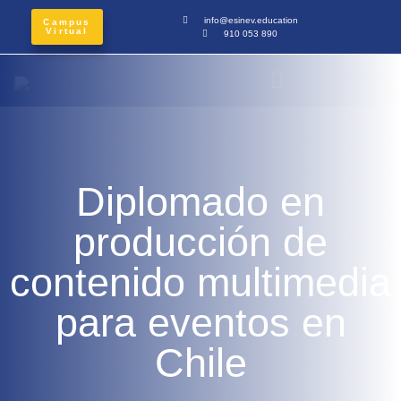
info@esinev.education
Campus
Virtual
910 053 890
Diplomado en
producción de
contenido multimedia
para eventos en
Chile