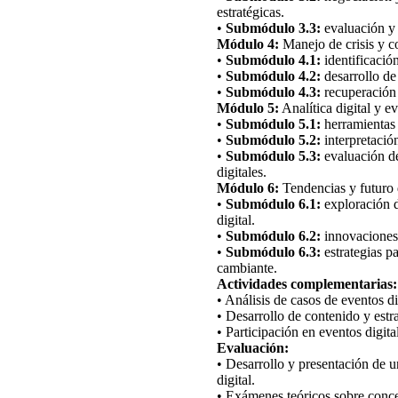
estratégicas.
•
Submódulo 3.3:
evaluación y g
Módulo 4:
Manejo de crisis y c
•
Submódulo 4.1:
identificación
•
Submódulo 4.2:
desarrollo de 
•
Submódulo 4.3:
recuperación 
Módulo 5:
Analítica digital y e
•
Submódulo 5.1:
herramientas d
•
Submódulo 5.2:
interpretación
•
Submódulo 5.3:
evaluación de
digitales.
Módulo 6:
Tendencias y futuro d
•
Submódulo 6.1:
exploración d
digital.
•
Submódulo 6.2:
innovaciones 
•
Submódulo 6.3:
estrategias pa
cambiante.
Actividades complementarias:
• Análisis de casos de eventos di
• Desarrollo de contenido y estra
• Participación en eventos digit
Evaluación:
• Desarrollo y presentación de u
digital.
• Exámenes teóricos sobre concep