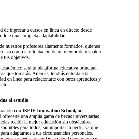
d de ingresar a cursos en línea en directo desde
ándote una completa adaptabilidad.
de nuestros profesores altamente formados, quienes
co, así como la orientación de un mentor de respaldo
e tus objetivos.
 académico será tu plataforma educativa principal,
mas que tomarás. Además, tendrás entrada a la
dad en línea para relacionarte con otros aprendices y
ento.
das al estudio
oración con
ISEIE Innovation School,
nos
l ofrecerte una amplia gama de becas universitarias
edas recibir la mejor educación sin obstáculos.
sponibles para todos, sin importar tu perfil, ya que
para adaptarnos a tus circunstancias personales.
e nuestras becas y ayudas, y elige la que mejor se