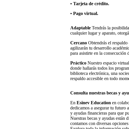
• Tarjeta de crédito.
• Pago virtual.
Adaptable
Tendrás la posibilida
cualquier lugar y aparato, otorg
Cercano
Obtendrás el respaldo 
agilizarán tu desarrollo académi
para asistirte en la consecución d
Práctico
Nuestro espacio virtual
donde hallarás todos los progra
biblioteca electrónica, una socie
respaldo accesible en todo mom
Consulta nuestras becas y ayu
En
Esinev Education
en colab
dedicamos a asegurar tu futuro a
y ayudas financieras para que pu
Nuestras becas y ayudas están di
contamos con diversas opciones 
Explora toda la información sobr