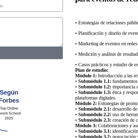
• Estrategias de relaciones públi
• Planificación y diseño de even
• Marketing de eventos en redes 
• Medición y análisis de resultad
• Casos prácticos y estudio de es
Plan de estudio:
Módulo 1:
Introducción a las re
•
Submódulo 1.1:
fundamentos d
•
Submódulo 1.2:
importancia d
Según
•
Submódulo 1.3:
ética y respo
plataformas digitales.
Forbes
Módulo 2:
Estrategias de promo
Top Online
•
Submódulo 2.1:
desarrollo de 
vent School
•
Submódulo 2.2:
uso de herram
2025
•
Submódulo 2.3:
creación de c
Módulo 3:
Colaboraciones y aso
•
Submódulo 3.1:
identificació
•
Submódulo 3.2:
negociación y