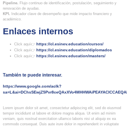
Pipeline.
Flujo continuo de identificación, postulación, seguimiento y
renovación de ayudas.
KPI.
Indicador clave de desempeño que mide impacto financiero y
académico.
Enlaces internos
https://cl.esinev.education/cursos/
Click aquí👉
https://cl.esinev.education/diplomados
Click aquí👉
https://cl.esinev.education/masters/
Click aquí👉
También te puede interesar.
https://www.google.com/aclk?
sa=L&ai=DChsSEwjZ5Pvr8ceQAxXVo4MHHWAiPEAYACICCAEQAR
Lorem ipsum dolor sit amet, consectetur adipiscing elit, sed do eiusmod
tempor incididunt ut labore et dolore magna aliqua. Ut enim ad minim
veniam, quis nostrud exercitation ullamco laboris nisi ut aliquip ex ea
commodo consequat. Duis aute irure dolor in reprehenderit in voluptate