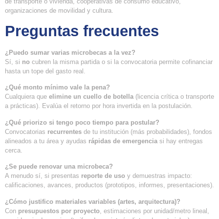
de transporte o vivienda, cooperativas de consumo educativo,
organizaciones de movilidad y cultura.
Preguntas frecuentes
¿Puedo sumar varias microbecas a la vez?
Sí, si
no
cubren la misma partida o si la convocatoria permite cofinanciar
hasta un tope del gasto real.
¿Qué monto mínimo vale la pena?
Cualquiera que
elimine un cuello de botella
(licencia crítica o transporte
a prácticas). Evalúa el retorno por hora invertida en la postulación.
¿Qué priorizo si tengo poco tiempo para postular?
Convocatorias
recurrentes
de tu institución (más probabilidades), fondos
alineados a tu área y ayudas
rápidas de emergencia
si hay entregas
cerca.
¿Se puede renovar una microbeca?
A menudo sí, si presentas
reporte de uso
y demuestras impacto:
calificaciones, avances, productos (prototipos, informes, presentaciones).
¿Cómo justifico materiales variables (artes, arquitectura)?
Con
presupuestos por proyecto
, estimaciones por unidad/metro lineal,