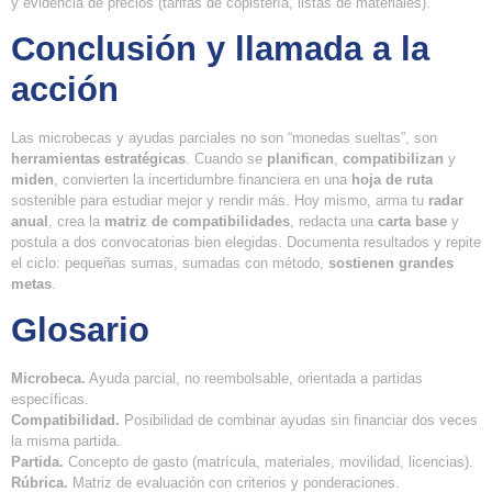
y evidencia de precios (tarifas de copistería, listas de materiales).
Conclusión y llamada a la
acción
Las microbecas y ayudas parciales no son “monedas sueltas”, son
herramientas estratégicas
. Cuando se
planifican
,
compatibilizan
y
miden
, convierten la incertidumbre financiera en una
hoja de ruta
sostenible para estudiar mejor y rendir más. Hoy mismo, arma tu
radar
anual
, crea la
matriz de compatibilidades
, redacta una
carta base
y
postula a dos convocatorias bien elegidas. Documenta resultados y repite
el ciclo: pequeñas sumas, sumadas con método,
sostienen grandes
metas
.
Glosario
Microbeca.
Ayuda parcial, no reembolsable, orientada a partidas
específicas.
Compatibilidad.
Posibilidad de combinar ayudas sin financiar dos veces
la misma partida.
Partida.
Concepto de gasto (matrícula, materiales, movilidad, licencias).
Rúbrica.
Matriz de evaluación con criterios y ponderaciones.